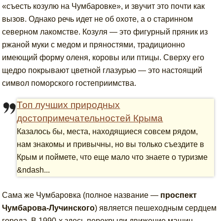
«съесть козулю на Чумбаровке», и звучит это почти как
вызов. Однако речь идет не об охоте, а о старинном
северном лакомстве. Козуля — это фигурный пряник из
ржаной муки с медом и пряностями, традиционно
имеющий форму оленя, коровы или птицы. Сверху его
щедро покрывают цветной глазурью — это настоящий
символ поморского гостеприимства.
Топ лучших природных
достопримечательностей Крыма
Казалось бы, места, находящиеся совсем рядом,
нам знакомы и привычны, но вы только съездите в
Крым и поймете, что еще мало что знаете о туризме
&ndash...
Сама же Чумбаровка (полное название —
проспект
Чумбарова-Лучинского
) является пешеходным сердцем
города. В 1990-х здесь перекрыли движение машин,