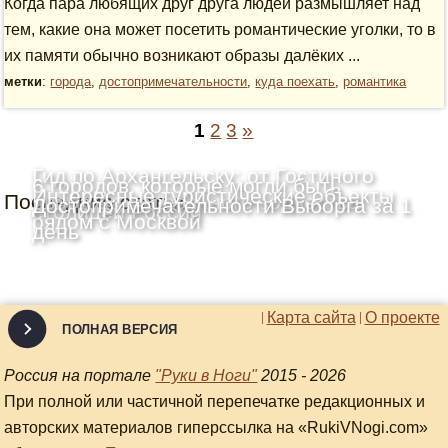
Когда пара любящих друг друга людей размышляет над
тем, какие она может посетить романтические уголки, то в
их памяти обычно возникают образы далёких ...
метки
:
города
,
достопримечательности
,
куда поехать
,
романтика
1
2
3
»
Гид по Архангельску: от Гостиного
6 городов, которые могли быть
Интересные туристические объекты
Последние статьи
двора до деревянного зодчества
Достопримечательности Выборга за 1
столицей России
рядом с Москвой
день
Карта сайта
О проекте
ПОЛНАЯ ВЕРСИЯ
Россия на портале
"Руки в Ноги"
2015 - 2026
При полной или частичной перепечатке редакционных и
авторских материалов гиперссылка на «RukiVNogi.com»