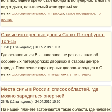
но в последнее время стал набирать популярность новый
вид отдыха, называемый «экотуризм&raq...
метки
:
достопримечательности
,
природа
,
самое посещаемое
,
топ
лучших
Самые интересные дворы Санкт-Петербурга:
Топ-15
10.9k (11 за неделю) | 31.05.2019 10:03
Где остановиться Вы, наверное, не раз слышали об
особенных петербургских двориках в старом центре
города. Появление характерных дворов-колодцев в С...
метки
:
достопримечательности
,
куда поехать
,
топ лучших
Места силы в России: список областей, где
можно зарядиться энергией
25.7k (12 за неделю) | 24.04.2019 10:30
На нашей планете встречаются такие области, где человек