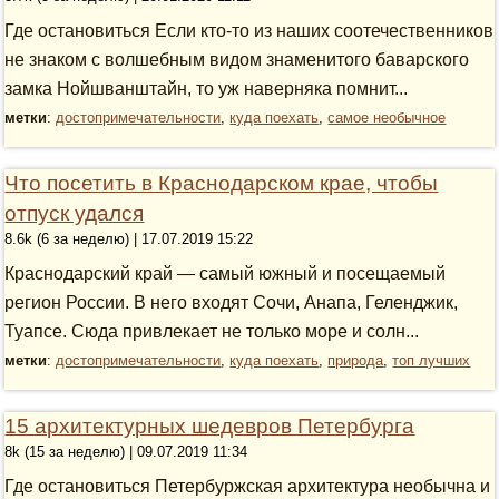
Где остановиться Если кто-то из наших соотечественников
не знаком с волшебным видом знаменитого баварского
замка Нойшванштайн, то уж наверняка помнит...
метки
:
достопримечательности
,
куда поехать
,
самое необычное
Что посетить в Краснодарском крае, чтобы
отпуск удался
8.6k (6 за неделю) | 17.07.2019 15:22
Краснодарский край — самый южный и посещаемый
регион России. В него входят Сочи, Анапа, Геленджик,
Туапсе. Сюда привлекает не только море и солн...
метки
:
достопримечательности
,
куда поехать
,
природа
,
топ лучших
15 архитектурных шедевров Петербурга
8k (15 за неделю) | 09.07.2019 11:34
Где остановиться Петербуржская архитектура необычна и