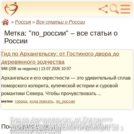
»
Россия
»
Все статьи о России
Метка: "по_россии" – все статьи о
России
Гид по Архангельску: от Гостиного двора до
деревянного зодчества
948 (208 за неделю) | 13.07.2026 10:07
Архангельск и его окрестности — это удивительный сплав
поморского колорита, купеческой истории и суровой
романтики Севера. Чтобы прочувствовать ...
метки
:
города
,
куда поехать
,
по_россии
Гид по Архангельску: от Гостиного
6 городов, которые могли быть
Интересные туристические объекты
Последние статьи
двора до деревянного зодчества
Достопримечательности Выборга за 1
столицей России
рядом с Москвой