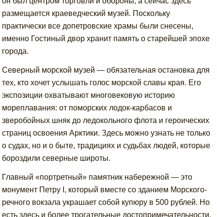
он был центром торговли и обороны, а сейчас здесь
размещается краеведческий музей. Поскольку
практически все допетровские храмы были снесены,
именно Гостиный двор хранит память о старейшей эпохе
города.
Северный морской музей — обязательная остановка для
тех, кто хочет услышать голос морской славы края. Его
экспозиции охватывают многовековую историю
мореплавания: от поморских лодок-карбасов и
зверобойных шняк до ледокольного флота и героических
страниц освоения Арктики. Здесь можно узнать не только
о судах, но и о быте, традициях и судьбах людей, которые
бороздили северные широты.
Главный «портретный» памятник набережной — это
монумент Петру I, который вместе со зданием Морского-
речного вокзала украшает собой купюру в 500 рублей. Но
есть здесь и более трогательные достопримечательности.