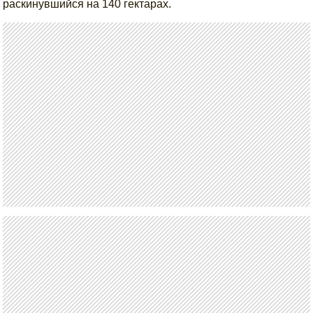
раскинувшийся на 140 гектарах.