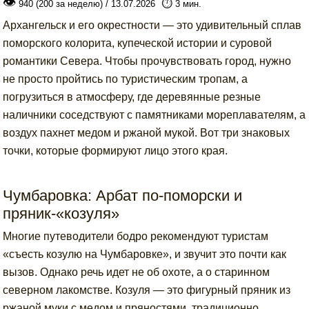
👁
⏱️
940 (200 за неделю) / 13.07.2026
3 мин.
Архангельск и его окрестности — это удивительный сплав
поморского колорита, купеческой истории и суровой
романтики Севера. Чтобы прочувствовать город, нужно
не просто пройтись по туристическим тропам, а
погрузиться в атмосферу, где деревянные резные
наличники соседствуют с памятниками мореплавателям, а
воздух пахнет медом и ржаной мукой. Вот три знаковых
точки, которые формируют лицо этого края.
Чумбаровка: Арбат по-поморски и
пряник-«козуля»
Многие путеводители бодро рекомендуют туристам
«съесть козулю на Чумбаровке», и звучит это почти как
вызов. Однако речь идет не об охоте, а о старинном
северном лакомстве. Козуля — это фигурный пряник из
ржаной муки с медом и пряностями, традиционно