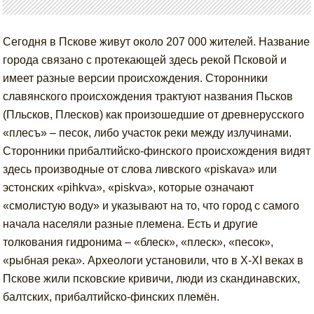
Сегодня в Пскове живут около 207 000 жителей. Название
города связано с протекающей здесь рекой Псковой и
имеет разные версии происхождения. Сторонники
славянского происхождения трактуют названия Пьсков
(Пльсков, Плесков) как произошедшие от древнерусского
«плесъ» – песок, либо участок реки между излучинами.
Сторонники прибалтийско-финского происхождения видят
здесь производные от слова ливского «piskava» или
эстонских «pihkva», «piskva», которые означают
«смолистую воду» и указывают на то, что город с самого
начала населяли разные племена. Есть и другие
толкования гидронима – «блеск», «плеск», «песок»,
«рыбная река». Археологи установили, что в X-XI веках в
Пскове жили псковские кривичи, люди из скандинавских,
балтских, прибалтийско-финских племён.