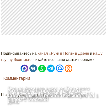
Подписывайтесь на
канал «Руки в Ноги» в Дзене
и
нашу
группу Вконтакте
, читайте все наши статьи первыми!
Комментарии
Гид по Архангельску: от Гостиного
6 городов, которые могли быть
Интересные туристические объекты
Последние статьи
двора до деревянного зодчества
Достопримечательности Выборга за 1
столицей России
рядом с Москвой
день