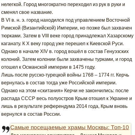
нелегкой. Город многократно переходил из рук в руки и
сменял свое название.
В VI в. н. э. город находился под управлением Восточной
Римской (Византийской) Империи, но позже был захвачен
тюрками. Затем в VIII веке город принадлежал Хазарскому
каганату. К Х веку город уже перешел к Киевской Руси.
Однако в начале XIV в. город вошёл в состав Генуэзских
колоний. Затем колонии были захвачены турками, и город
отошел к Османской империи в 1475 году.
Лишь после русско-турецкой войны 1768 – 1774 гг. Керчь
вернулась в состав тогда уже Российской империи.
Однако на этом «скитания» Керчи не закончились: после
распада СССР весь полуостров Крым отошел к Украине и
лишь в результате референдума 2014 года, Крым вновь
вернулся в состав России.
Самые посещаемые храмы Москвы: Топ-10