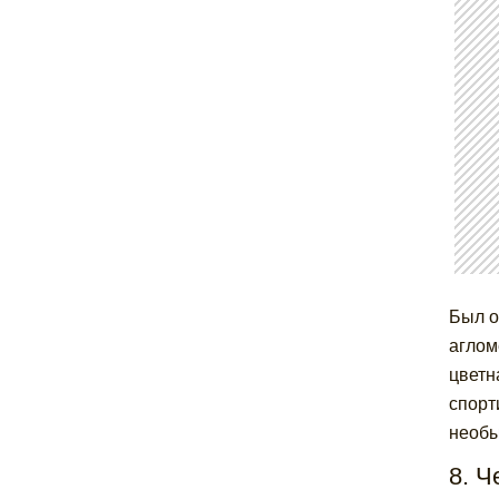
Был о
аглом
цветн
спорт
необы
8. Ч