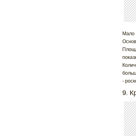
Мало 
Основ
Площа
показ
Колич
больш
- рос
9. К