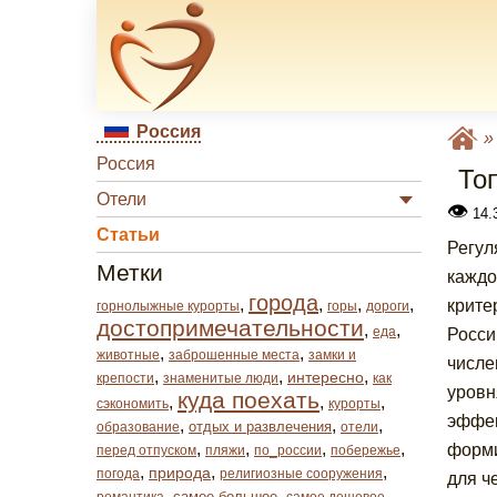
Россия
Россия
То
Отели
👁
14.
Статьи
Регул
Метки
каждо
города
,
,
,
,
крите
горнолыжные курорты
горы
дороги
достопримечательности
,
,
еда
Росси
,
,
животные
заброшенные места
замки и
числе
,
,
,
интересно
крепости
знаменитые люди
как
уровн
куда поехать
,
,
,
сэкономить
курорты
эффек
,
,
,
отдых и развлечения
образование
отели
,
,
,
,
форми
перед отпуском
пляжи
по_россии
побережье
,
,
,
природа
погода
религиозные сооружения
для ч
,
,
,
самое большое