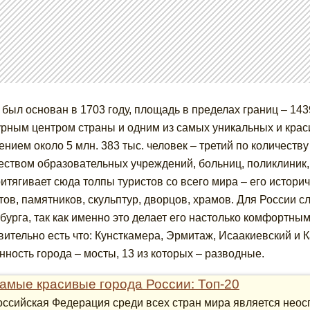
 был основан в 1703 году, площадь в пределах границ – 14
урным центром страны и одним из самых уникальных и крас
ением около 5 млн. 383 тыс. человек – третий по количеств
еством образовательных учреждений, больниц, поликлиник,
ритягивает сюда толпы туристов со всего мира – его истори
тов, памятников, скульптур, дворцов, храмов. Для России 
бурга, так как именно это делает его настолько комфортны
вительно есть что: Кунсткамера, Эрмитаж, Исаакиевский и 
нность города – мосты, 13 из которых – разводные.
амые красивые города России: Топ-20
оссийская Федерация среди всех стран мира является не