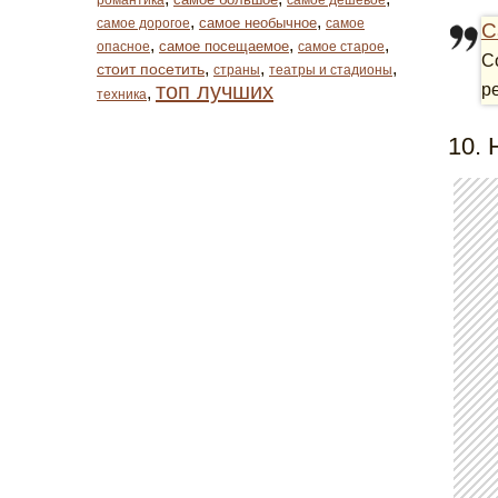
романтика
самое дешевое
,
,
самое необычное
самое дорогое
самое
С
,
,
,
самое посещаемое
опасное
самое старое
С
,
,
,
стоит посетить
страны
театры и стадионы
топ лучших
р
,
техника
10. 