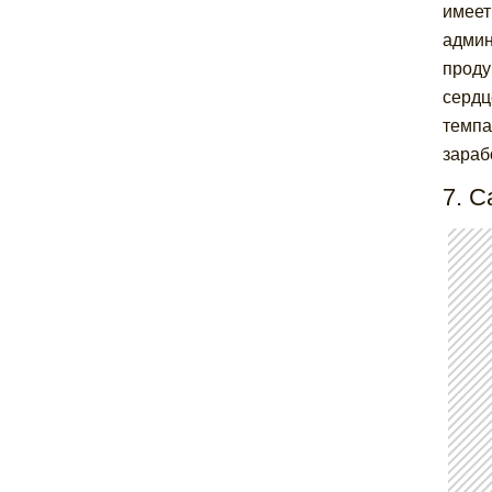
имеет
админ
проду
сердц
темпа
зараб
7. С