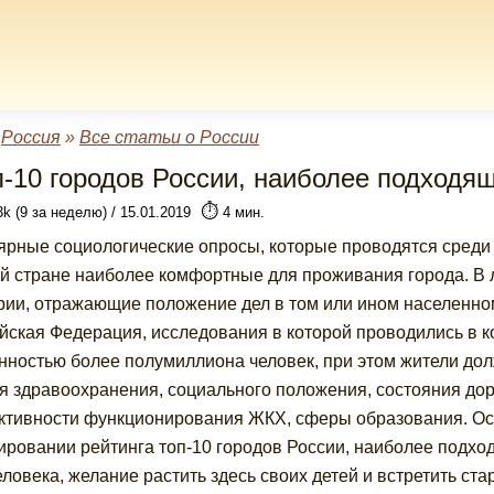
»
Россия
»
Все статьи о России
п-10 городов России, наиболее подходя
⏱️
3k (9 за неделю) / 15.01.2019
4 мин.
ярные социологические опросы, которые проводятся среди
й стране наиболее комфортные для проживания города. В 
рии, отражающие положение дел в том или ином населенном
йская Федерация, исследования в которой проводились в к
нностью более полумиллиона человек, при этом жители до
я здравоохранения, социального положения, состояния дор
тивности функционирования ЖКХ, сферы образования. Осн
ровании рейтинга топ-10 городов России, наиболее подхо
еловека, желание растить здесь своих детей и встретить ста