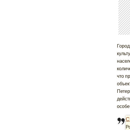
Город
культ
насел
колич
что п
объек
Петер
дейст
особе
С
Р