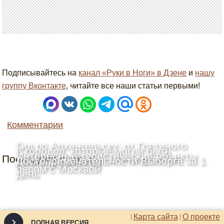
Подписывайтесь на
канал «Руки в Ноги» в Дзене
и
нашу
группу Вконтакте
, читайте все наши статьи первыми!
Комментарии
Гид по Архангельску: от Гостиного
6 городов, которые могли быть
Интересные туристические объекты
Последние статьи
двора до деревянного зодчества
Достопримечательности Выборга за 1
столицей России
рядом с Москвой
день
Карта сайта
О проекте
ПОЛНАЯ ВЕРСИЯ