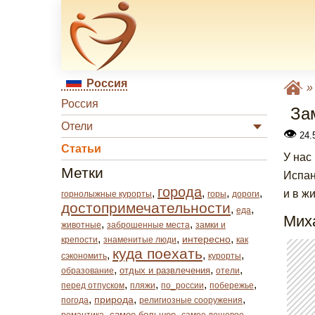
Россия
Россия
За
Отели
👁
24.
Статьи
У нас
Метки
Испан
города
,
,
,
,
и в ж
горнолыжные курорты
горы
дороги
достопримечательности
,
,
еда
Мих
,
,
животные
заброшенные места
замки и
,
,
,
интересно
крепости
знаменитые люди
как
куда поехать
,
,
,
сэкономить
курорты
,
,
,
отдых и развлечения
образование
отели
,
,
,
,
перед отпуском
пляжи
по_россии
побережье
,
,
,
природа
погода
религиозные сооружения
,
,
,
самое большое