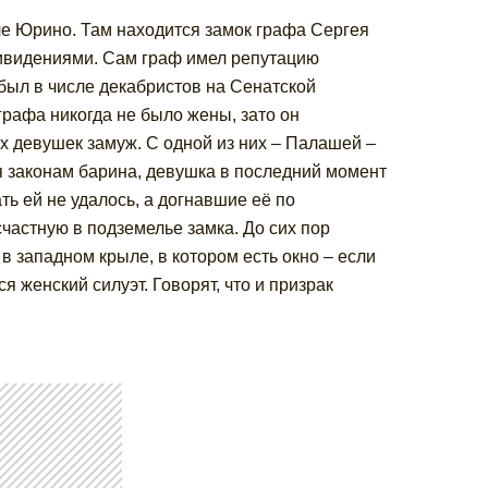
ле Юрино. Там находится замок графа Сергея
ивидениями. Сам граф имел репутацию
 был в числе декабристов на Сенатской
графа никогда не было жены, зато он
х девушек замуж. С одной из них – Палашей –
я законам барина, девушка в последний момент
ь ей не удалось, а догнавшие её по
астную в подземелье замка. До сих пор
в западном крыле, в котором есть окно – если
я женский силуэт. Говорят, что и призрак