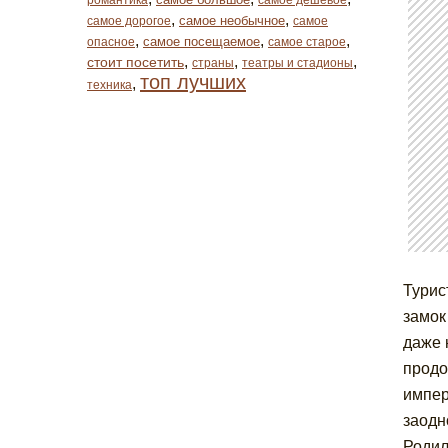
романтика
самое дешевое
,
,
самое необычное
самое дорогое
самое
,
,
,
самое посещаемое
опасное
самое старое
,
,
,
стоит посетить
страны
театры и стадионы
топ лучших
,
техника
Турис
замок
даже 
продо
импер
заодн
Родил