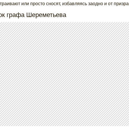
траивают или просто сносят, избавляясь заодно и от призра
ок графа Шереметьева