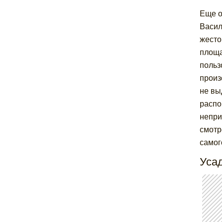
Еще о
Васил
жесто
площа
польз
произ
не вы
распо
непри
смотр
самог
Уса