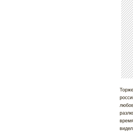
Торже
росси
любов
разлю
время
видел