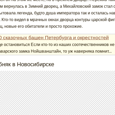
м вернулась в Зимний дворец, а Михайловский замок стал 
бытовала легенда, будто душа императора так и осталась н
. Кто-то видел в мрачных окнах дворца контуры царской ф
ц, новые его обитатели и просто прохожие.
0 сказочных башен Петербурга и окрестностей
де остановиться Если кто-то из наших соотечественников 
аварского замка Нойшванштайн, то уж наверняка помнит...
бняк в Новосибирске