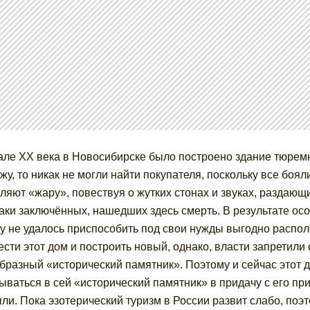
але XX века в Новосибирске было построено здание тюремн
жу, то никак не могли найти покупателя, поскольку все боя
ляют «жару», повествуя о жутких стонах и звуках, раздающ
аки заключённых, нашедших здесь смерть. В результате осо
у не удалось приспособить под свои нужды выгодно распол
ести этот дом и построить новый, однако, власти запретили
бразный «исторический памятник». Поэтому и сейчас этот д
ываться в сей «исторический памятник» в придачу с его пр
ли. Пока эзотерический туризм в России развит слабо, по