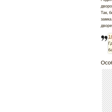
дворо
Так, 
замка
дворе
1
Г
б
Осо