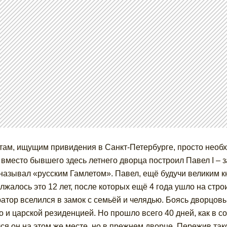
там, ищущим привидения в Санкт-Петербурге, просто необх
 вместо бывшего здесь летнего дворца построил Павел I – з
называл «русским Гамлетом». Павел, ещё будучи великим кн
лжалось это 12 лет, после которых ещё 4 года ушло на стро
атор вселился в замок с семьёй и челядью. Боясь дворцов
о и царской резиденцией. Но прошло всего 40 дней, как в 
ся он на этом же месте, но в прежнем дворце. Пережив так