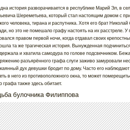
дна история разворачивается в республике Марий Эл, в се
ьевича Шереметьева, который стал настоящим домом с пр
кого человека, тирана и распутника. Хотя его брат Николай
ди, но это не помешало графу настоять на их расстреле. У 
овался правом первой ночи, когда отдавал своих крепостны
ошла та же трагическая история. Вынужденная подчинитьс
держала и хватила самодура по голове подсвечником. Бежат
ряжению разъярённого графа слуги заживо замуровали несч
каянный дух девушки бродит по дому. Часто его наблюдают 
еть в него из противоположного окна, то может померещитьс
о графа также здесь обитает.
дьба булочника Филиппова