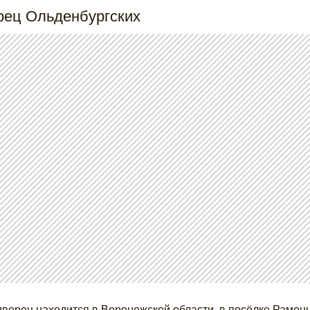
рец Ольденбургских
дворец находится в Воронежской области, в посёлке Рамонь