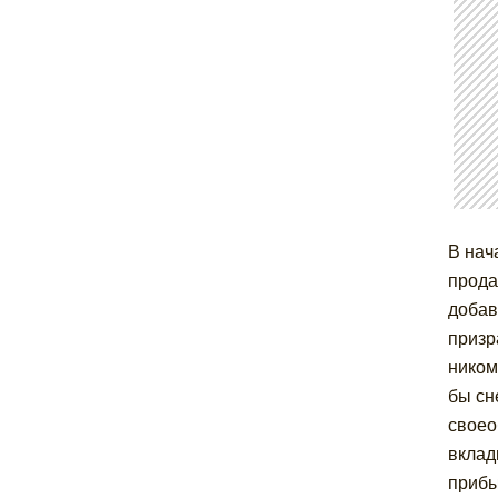
В нач
прода
добав
призр
ником
бы сн
своео
вклад
прибы